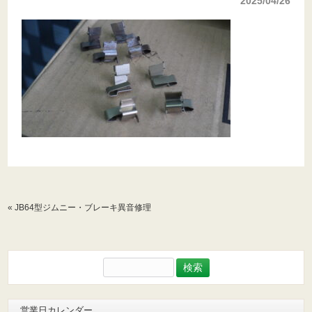
2025/04/26
«
JB64型ジムニー・ブレーキ異音修理
検
索:
営業日カレンダー