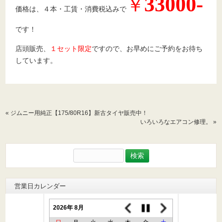
33000-
￥
価格は、４本・工賃・消費税込みで
です！
店頭販売、
１セット限定
ですので、お早めにご予約をお待ち
しています。
«
ジムニー用純正【175/80R16】新古タイヤ販売中！
いろいろなエアコン修理。
»
検
索:
営業日カレンダー
2026年 8月