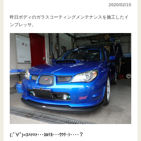
2020/02/15
昨日ボディのガラスコーティングメンテナンスを施工したイ
ンプレッサ。
(;ﾟ∀ﾟ)=3ﾊｧﾊｧ･･･ﾈﾙﾃｶ･･･ｳﾂｸ･ｼ････？