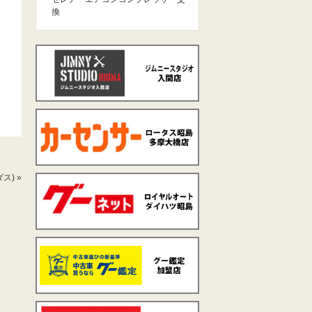
換
ダス)
»