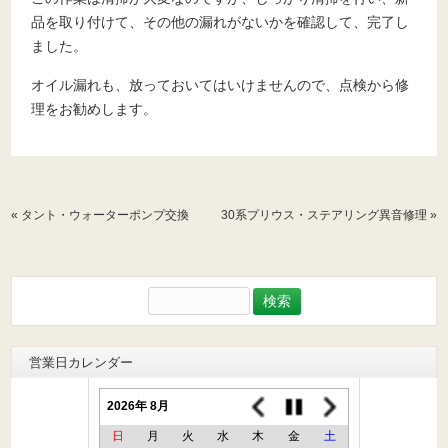
品を取り付けて、その他の漏れがないかを確認して、完了し
ました。
オイル漏れも、放っておいてはいけませんので、点検から修
理をお勧めします。
«
タント・ウォーターポンプ交換
30系プリウス・ステアリング異音修理
»
検
索:
営業日カレンダー
2026年 8月
日
月
火
水
木
金
土