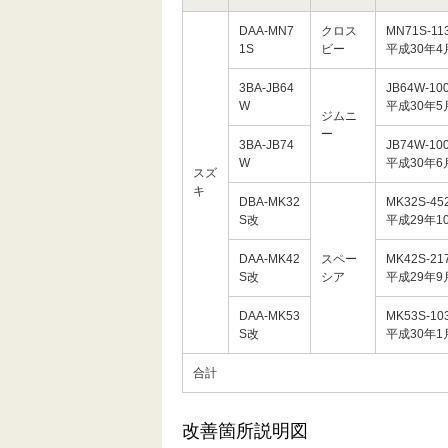
DAA-MN7
クロス
MN71S-11
1S
ビー
平成30年4
3BA-JB64
JB64W-10
W
平成30年5
ジムニ
ー
3BA-JB74
JB74W-10
W
平成30年6
スズ
キ
DBA-MK32
MK32S-45
S改
平成29年1
DAA-MK42
スペー
MK42S-21
S改
シア
平成29年9
DAA-MK53
MK53S-10
S改
平成30年1
合計
改善箇所説明図