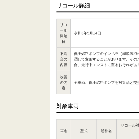
リコール詳細
リコ
ール
令和3年5月14日
開始
日
不具
低圧燃料ポンプのインペラ（樹脂製羽
合の
潤して変形することがあります。その
内容
合、走行中エンストに至るおそれがあ
改善
の内
全車両、低圧燃料ポンプを対策品と交
容
対象車両
リコール
車名
型式
通称名