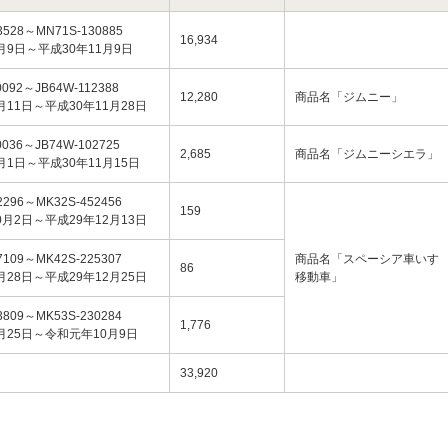
3528～MN71S-130885
16,934
月9日～平成30年11月9日
0092～JB64W-112388
12,280
商品名「ジムニー」
月11日～平成30年11月28日
0036～JB74W-102725
2,685
商品名「ジムニーシエラ」
月1日～平成30年11月15日
2296～MK32S-452456
159
0月2日～平成29年12月13日
7109～MK42S-225307
商品名「スペーシア車いす
86
月28日～平成29年12月25日
移動車」
3809～MK53S-230284
1,776
月25日～令和元年10月9日
33,920