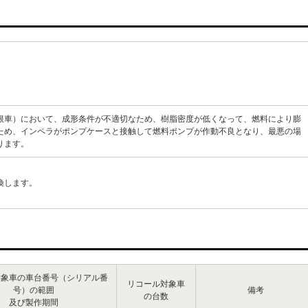
根車）において、成形条件が不適切なため、樹脂密度が低くなって、燃料により膨
ため、インペラがポンプケースと接触して燃料ポンプが作動不良となり、最悪の場
ります。
換します。
対象車の車台番号（シリアル番
リコール対象車
号）の範囲
備考
の台数
及び製作期間