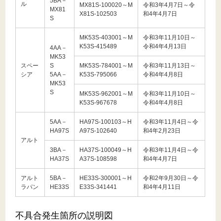
5BA－
ル
MX81S-100020～M
令和3年4月7日～令
MX81
X81S-102503
和4年4月7日
S
MK53S-403001～M
令和3年11月10日～
K53S-415489
令和4年4月13日
4AA－
MK53
スペー
S
MK53S-784001～M
令和3年11月13日～
シア
5AA－
K53S-795066
令和4年4月8日
MK53
S
MK53S-962001～M
令和3年11月10日～
K53S-967678
令和4年4月8日
5AA－
HA97S-100103～H
令和3年11月4日～令
HA97S
A97S-102640
和4年2月23日
アルト
3BA－
HA37S-100049～H
令和3年11月4日～令
HA37S
A37S-108598
和4年4月7日
アルト
5BA－
HE33S-300001～H
令和2年9月30日～令
ラパン
HE33S
E33S-341441
和4年4月11日
不具合発生箇所の説明図