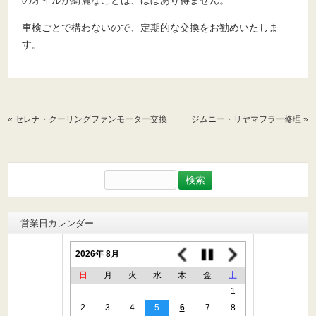
車検ごとで構わないので、定期的な交換をお勧めいたしま
す。
«
セレナ・クーリングファンモーター交換
ジムニー・リヤマフラー修理
»
検
索:
営業日カレンダー
2026年 8月
日
月
火
水
木
金
土
1
2
3
4
5
6
7
8