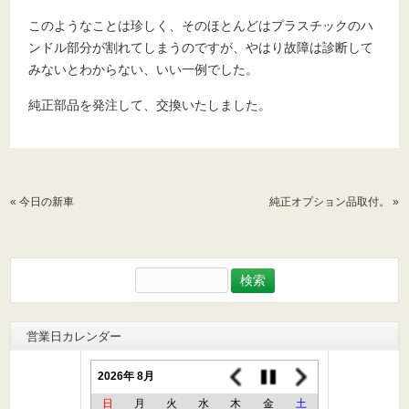
このようなことは珍しく、そのほとんどはプラスチックのハ
ンドル部分が割れてしまうのですが、やはり故障は診断して
みないとわからない、いい一例でした。
純正部品を発注して、交換いたしました。
«
今日の新車
純正オプション品取付。
»
検
索:
営業日カレンダー
2026年 8月
日
月
火
水
木
金
土