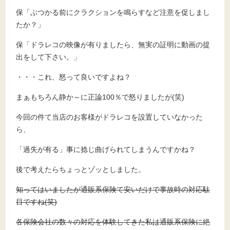
保「ぶつかる前にクラクションを鳴らすなど注意を促しまし
たか？」
保「ドラレコの映像が有りましたら、無実の証明に動画の提
出をして下さい。」
・・・これ、怒って良いですよね？
まぁもちろん静か～に正論100％で怒りましたが(笑)
今回の件て当店のお客様がドラレコを設置していなかった
ら、
「過失が有る」事に捻じ曲げられてしまうんですかね？
後で考えたらちょっとゾッとしました。
知ってはいましたが通販系保険て安いだけで事故時の対応駄
目ですね(笑)
各保険会社の数々の対応を体験してきた私は通販系保険に絶