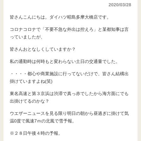
2020/03/28
皆さんこんにちは。ダイハツ昭島多摩大橋店です。
コロナコロナで「不要不急な外出は控えろ」と某都知事は言
っていましたが、
皆さんおとなしくしていますか？
私の通勤時は何時もと変わらない土日の交通量でした。
・・・・都心や商業施設に行ってないだけで、皆さん結構出
掛けていますよね(笑)
東名高速と第３京浜は渋滞で真っ赤でしたから海方面にでも
出掛けてるのかな？
ウエザーニュースを見る限り明日の朝から昼過ぎに掛けて気
温0度で風速7ｍの北風で雪予報。
※２８日午後４時の予報。