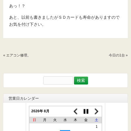
あっ！？
あと、以前も書きましたがＳＤカードも寿命がありますので
お気を付け下さい。
«
エアコン修理。
今日の1台
»
検
索:
営業日カレンダー
2026年 8月
日
月
火
水
木
金
土
1