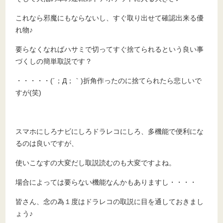
これなら邪魔にもならないし、すぐ取り出せて確認出来る優
れ物♪
要らなくなればハサミで切ってすぐ捨てられるという良い事
づくしの簡単取説です？
・・・・・(´；Д；｀)折角作ったのに捨てられたら悲しいで
すが(笑)
スマホにしろナビにしろドラレコにしろ、多機能で便利にな
るのは良いですが、
使いこなすの大変だし取説読むのも大変ですよね。
場合によっては要らない機能なんかもありますし・・・・
皆さん、念の為１度はドラレコの取説に目を通しておきまし
ょう♪