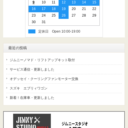
9
10
11
12
13
14
15
16
17
18
19
20
21
22
23
24
25
26
27
28
29
30
31
定休日
最近の投稿
ジムニーノマド・リフトアップキット取付
サービス通信・更新しました
オデッセイ・クーリングファンモーター交換
スズキ エブリィワゴン
新着！在庫車・更新しました