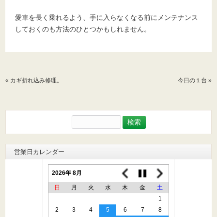
愛車を長く乗れるよう、手に入らなくなる前にメンテナンス
しておくのも方法のひとつかもしれません。
«
カギ折れ込み修理。
今日の１台
»
検
索:
営業日カレンダー
2026年 8月
日
月
火
水
木
金
土
1
2
3
4
5
6
7
8