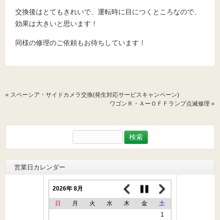
交換後はとてもきれいで、運転時に目につくところなので、
効果は大きいと思います！
同様の修理のご依頼もお待ちしています！
«
スペーシア・サイドカメラ交換(発生対応サービスキャンペーン)
ワゴンＲ・ＡーＯＦＦランプ点滅修理
»
検
索:
営業日カレンダー
2026年 8月
日
月
火
水
木
金
土
1