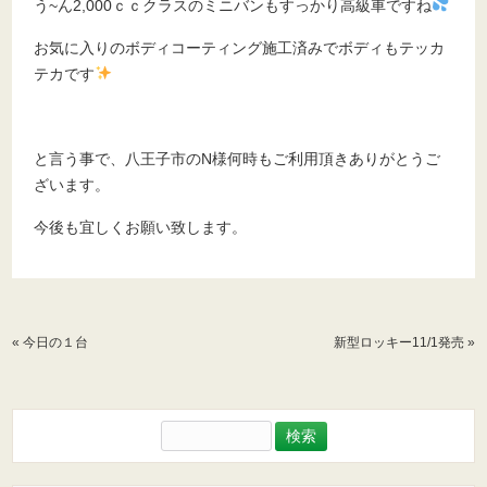
う~ん2,000ｃｃクラスのミニバンもすっかり高級車ですね
お気に入りのボディコーティング施工済みでボディもテッカ
テカです
と言う事で、八王子市のN様何時もご利用頂きありがとうご
ざいます。
今後も宜しくお願い致します。
«
今日の１台
新型ロッキー11/1発売
»
検
索: