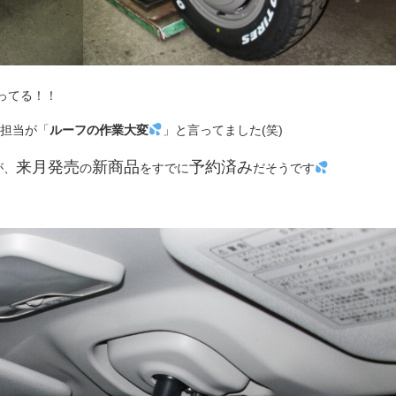
ってる！！
担当が「
ルーフの作業大変
」と言ってました(笑)
来月発売
新商品
予約済み
が、
の
をすでに
だそうです