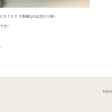
にＥＴＣ２.０装備なのは当たり前♪
です♪
。
今日の