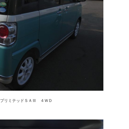
プリミテッドＳＡⅢ ４ＷＤ