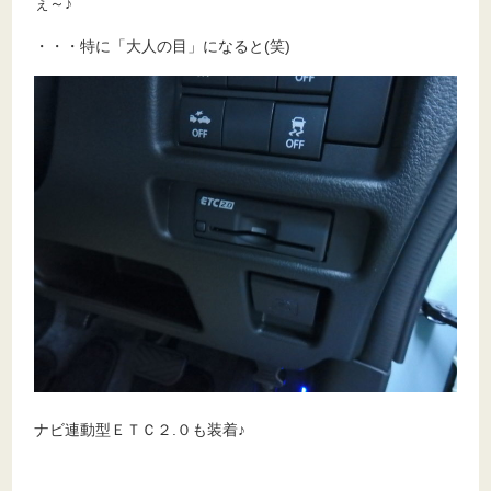
ぇ～♪
・・・特に「大人の目」になると(笑)
ナビ連動型ＥＴＣ２.０も装着♪