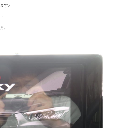
ます♪
・
月。