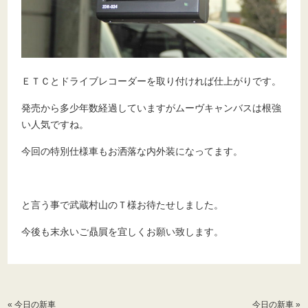
ＥＴＣとドライブレコーダーを取り付ければ仕上がりです。
発売から多少年数経過していますがムーヴキャンバスは根強
い人気ですね。
今回の特別仕様車もお洒落な内外装になってます。
と言う事で武蔵村山のＴ様お待たせしました。
今後も末永いご贔屓を宜しくお願い致します。
«
今日の新車
今日の新車
»