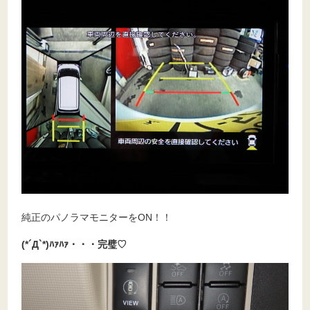
純正のパノラマモニターをON！！
(*´Д`*)ﾊｧﾊｧ・・・完璧♡