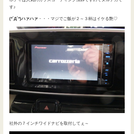
す♪
(*´Д`*)ハァハァ
・・・マジでご飯が２～３杯はイケる艶♡
社外の７インチワイドナビを取付してぇ～