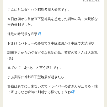
2021/11/21
こんにちはダイハツ昭島多摩大橋店です。
今日は朝から首都直下型地震を想定した訓練の為、大規模な
交通規制でした。
通勤の時間帯を直撃
おまけにパトカーの路駐で２車線道路が１車線で大渋滞や、
訓練不足からのグダグダな規制の為、警察の皆さんは大混乱
(笑)
見ていて「あ~あ」と言う感じです。
まぁ実際に首都直下型地震が起きたら、
警察はあてに出来ないのでドライバーの皆さんが止まる・端
に寄せるなど瞬時に判断する様でしょうね