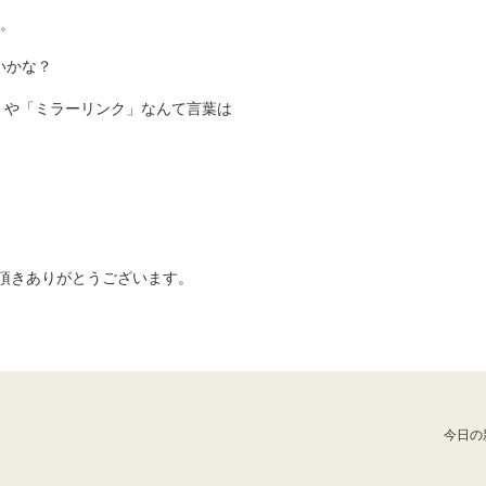
。
いかな？
th」や「ミラーリンク」なんて言葉は
頂きありがとうございます。
今日の