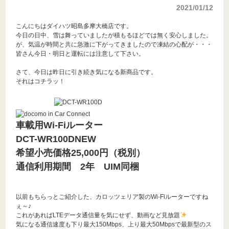
2021/01/12
こんにちはダイハツ昭島多摩大橋店です。
今日の日中、雪は舞っていましたが積もるほどでは無く安心しました。
が、気温が時間と共に急激に下がってきましたので凍結の心配が・・・
皆さん今日・明日と運転には注意して下さい。
さて、今日は昨日に引き続き気になる新商品です。
それはコチラッ！
車載用Wi-Fiルーター
DCT-WR100D
NEW
希望小売価格25,000円（税別）
通信利用期間 2年 UIM同梱
以前もちらっとご紹介した、カロッツェリア製のWi-Fiルーターですね
ぇ～♪
これがあればLTEデータ通信量を気にせず、動画など見放題
気になる通信速度も下り最大150Mbps、上り最大50Mbpsで最新型のス