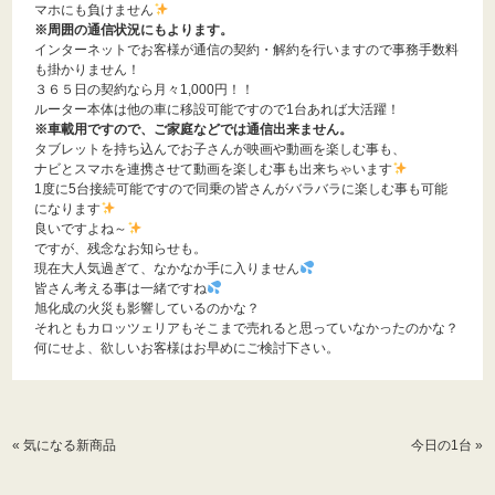
マホにも負けません
※周囲の通信状況にもよります。
インターネットでお客様が通信の契約・解約を行いますので事務手数料
も掛かりません！
３６５日の契約なら月々1,000円！！
ルーター本体は他の車に移設可能ですので1台あれば大活躍！
※車載用ですので、ご家庭などでは通信出来ません。
タブレットを持ち込んでお子さんが映画や動画を楽しむ事も、
ナビとスマホを連携させて動画を楽しむ事も出来ちゃいます
1度に5台接続可能ですので同乗の皆さんがバラバラに楽しむ事も可能
になります
良いですよね～
ですが、残念なお知らせも。
現在大人気過ぎて、なかなか手に入りません
皆さん考える事は一緒ですね
旭化成の火災も影響しているのかな？
それともカロッツェリアもそこまで売れると思っていなかったのかな？
何にせよ、欲しいお客様はお早めにご検討下さい。
«
気になる新商品
今日の1台
»