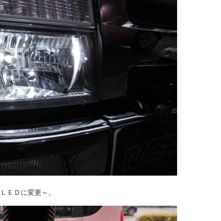
ＬＥＤに変更～。