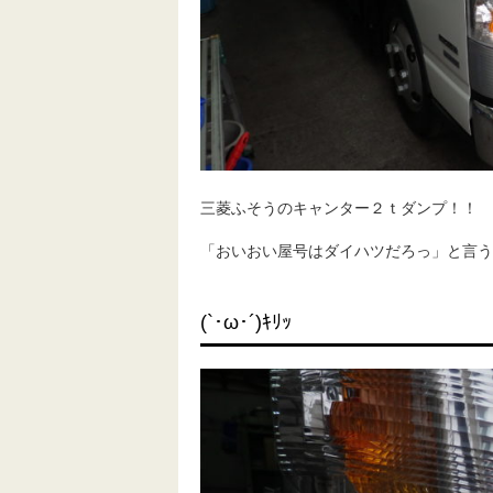
三菱ふそうのキャンター２ｔダンプ！！
「おいおい屋号はダイハツだろっ」と言う
(`･ω･´)ｷﾘｯ