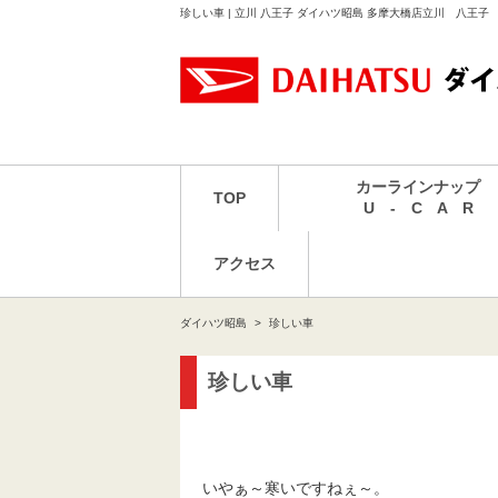
珍しい車 | 立川 八王子 ダイハツ昭島 多摩大橋店立川 八王子
カーラインナップ
TOP
U - C A R
アクセス
ダイハツ昭島
珍しい車
珍しい車
いやぁ～寒いですねぇ～。