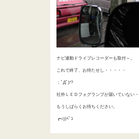
ナビ連動ドライブレコーダーも取付～。
これで終了、お待たせし・・・・・
；ﾟДﾟ)!?
社外ＬＥＤフォグランプが届いていない・
もうしばらくお待ちください。
┏○))ﾍﾟｺ