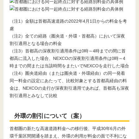
（注1）金額は首都高速道路の2022年4月1日からの料金を考
慮
（注2）全ての経路（圏央道・外環・首都高）において深夜
割引適用となる場合の料金
（注3）首都高の深夜割引適用条件は0時～4時までの間に首
都高に流入した場合、NEXCOの深夜割引適用条件は0時～4
時までの間または当該時間をまたいでNEXCOを走行した場合
（注4）圏央道経由（または圏央道・外環経由）の同一発着
同一料金の設定にあたって、比較対象とする首都高経由の料
金は、NEXCOの走行が深夜割引適用であれば、首都高も深夜
割引適用とみなして比較
外環の割引について（案）
首都圏の新たな高速道路料金への移行後、平成30年6月の外
環千葉区間開通を踏まえ、外環の利用が料金の面で不利にな