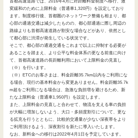
首都高速道路では、2016年4月に対距離料金制度へ移行、激
変緩和のために上限料金（普通車1,320円）を設定しており
ます。制度移行後、首都圏のネットワーク整備も相まり、都
心部の通過交通は減少したものの、都心部通過に際し周辺の
路線よりも首都高速道路が割安な場合などがあり、依然とし
て都心部に渋滞が発生している状況です。
そこで、都心部の通過交通をこれまで以上に抑制する必要が
あることを踏まえ、より公平な料金体系の更なる前進に向け
て、首都高速道路の長距離利用において上限料金の見直し
（※）を行います。
（※）ETCのお客さまは、料金距離35.7km以内をご利用にな
る場合、現行の基本料金から変更ありません。料金距離35.7k
m超をご利用になる場合は、急激な負担増を避けるため、新
たな上限料金（普通車1,950円）を設定します。
また、上限料金の見直しと合わせて、物流を支える車の負担
が大幅に増加しないよう、大口・多頻度割引について、更な
る拡充を行うとともに、比較的交通量が少ない深夜帯をより
ご利用頂けるよう、深夜割引を新たに導入いたします。
なお、新料金への移行は2022年4月1日を予定しています。