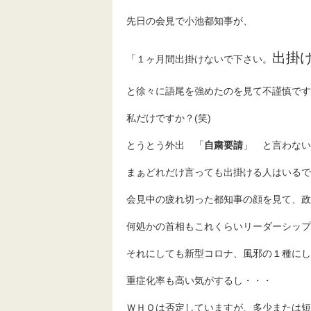
先日の会見で小池都知事が、
出掛
「１ヶ月間出掛けないで下さい。
と徐々に語尾を強めたのを見て不謹慎です
私だけですか？(笑)
とうとう外出 「
自粛要請
」 と言わない
まぁどれだけ言っても出掛ける人はいるで
会見中の疲れ切った都知事の顔を見て、政
何処かの首相もこれくらいリーダーシップ
それにしても新型コロナ、風邪の１種にし
重症化率も高い気がするし・・・
ＷＨＯは否定していますが、多少または短