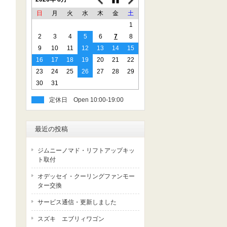
日
月
火
水
木
金
土
1
」
2
3
4
5
6
7
8
9
10
11
12
13
14
15
16
17
18
19
20
21
22
23
24
25
26
27
28
29
30
31
定休日
最近の投稿
ジムニーノマド・リフトアップキッ
ト取付
オデッセイ・クーリングファンモー
ター交換
サービス通信・更新しました
スズキ エブリィワゴン