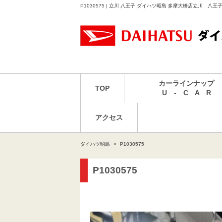
P1030575 | 立川 八王子 ダイハツ昭島 多摩大橋店立川 八
カーラインナップ
TOP
U - C A R
アクセス
ダイハツ昭島
P1030575
P1030575