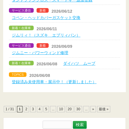
タントファンクロス・スマートキー追加登録
サービス通信
新着
2026/06/12
コペン・ヘッドカバーガスケット交換
新着！在庫車
2026/06/11
ジムリィ！（スズキ エブリィバン）
サービス通信
新着
2026/06/09
ジムニー・パワーウィンド修理
ダイハツ ムーブ
新着！在庫車
2026/06/08
TOPICS
2026/06/08
登録済み未使用車・展示中！（更新しました）
1 / 31
1
2
3
4
5
...
10
20
30
...
»
最後 »
検
索: