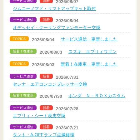
サービス通信
新着
2026/08/07
ジムニーノマド・リフトアップキット取付
サービス通信
新着
2026/08/04
オデッセイ・クーリングファンモーター交換
サービス通信・更新しました
TOPICS
2026/08/04
スズキ エブリィワゴン
新着！在庫車
2026/08/03
新着！在庫車・更新しました
TOPICS
2026/08/03
サービス通信
新着
2026/07/31
セレナ・エアコンコンプレッサー交換
ホンダ Ｎ－ＢＯＸカスタム
新着！在庫車
2026/07/30
サービス通信
新着
2026/07/28
エブリィ・シート表皮交換
サービス通信
新着
2026/07/21
タント・A-OFFランプ点滅修理